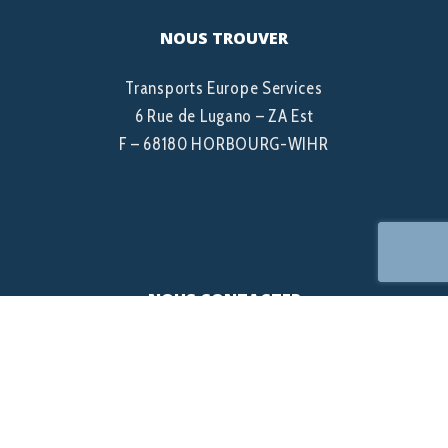
NOUS TROUVER
Transports Europe Services
6 Rue de Lugano – ZA Est
F – 68180 HORBOURG-WIHR
NOUS CONTACTER
Tél :+ 33 (0)3 89 72 60 10
Fax : + 33 (0)3 89 72 61 12
info@tes-europe.fr