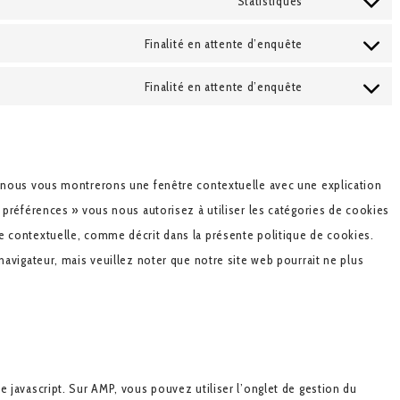
Statistiques
wordpress
Consent
service
to
Finalité en attente d’enquête
polylang
Consent
service
to
Finalité en attente d’enquête
google-
Consent
service
analytics
to
visual-
service
composer
divers
, nous vous montrerons une fenêtre contextuelle avec une explication
s préférences » vous nous autorisez à utiliser les catégories de cookies
e contextuelle, comme décrit dans la présente politique de cookies.
navigateur, mais veuillez noter que notre site web pourrait ne plus
e javascript. Sur AMP, vous pouvez utiliser l’onglet de gestion du