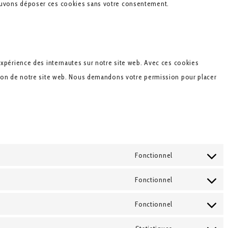
pouvons déposer ces cookies sans votre consentement.
’expérience des internautes sur notre site web. Avec ces cookies
ation de notre site web. Nous demandons votre permission pour placer
Fonctionnel
Consent
to
Fonctionnel
Consent
service
to
Fonctionnel
google-
Consent
service
recaptcha
to